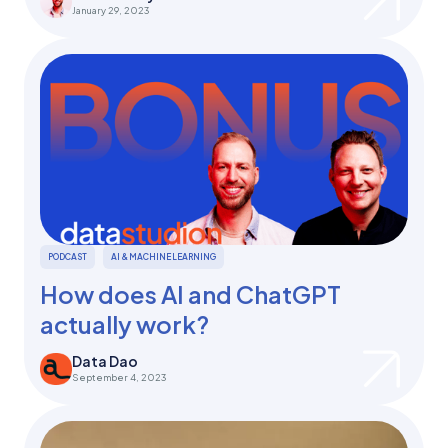
January 29, 2023
PODCAST
AI & MACHINE LEARNING
How does AI and ChatGPT
actually work?
Data Dao
September 4, 2023